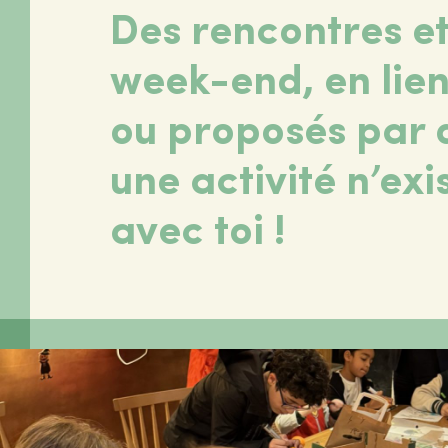
Des rencontres et
week-end, en lien 
ou proposés par 
une activité n’exi
avec toi !