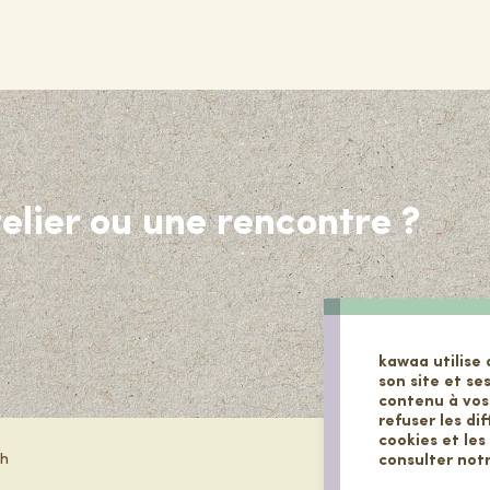
elier ou une rencontre ?
kawaa utilise 
son site et se
contenu à vos
refuser les di
cookies et les
1h
consulter not
t