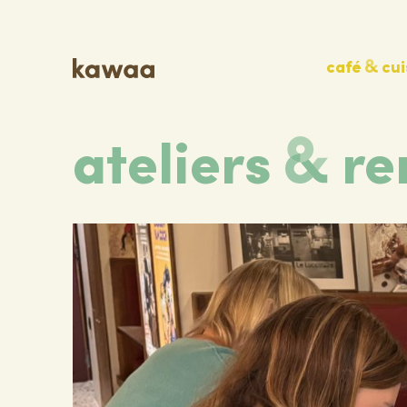
café
cui
ateliers
re