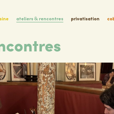
sine
ateliers
rencontres
privatisation
co
ncontres