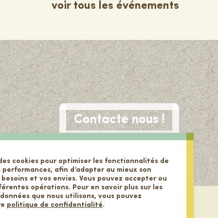
voir tous les événements
Contacte nous !
des cookies pour optimiser les fonctionnalités de
s performances, afin d’adapter au mieux son
 besoins et vos envies. Vous pouvez accepter ou
fférentes opérations. Pour en savoir plus sur les
 données que nous utilisons, vous pouvez
re
politique de confidentialité
.