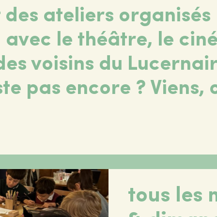
 des ateliers organisés 
avec le théâtre, le ciné
des voisins du Lucerna
ste pas encore ? Viens, 
tous les