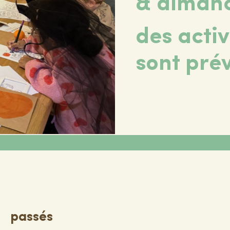
& dimanc
des activ
sont pré
passés